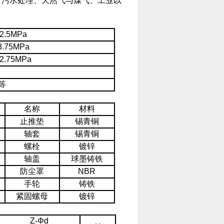
、污水处理、天然气与煤气、工业以
2.5MPa
3.75MPa
2.75MPa
等
名称
材料
止推垫
锡青铜
轴套
锡青铜
螺栓
镀锌
轴盖
球墨铸铁
防尘罩
NBR
手轮
铸铁
紧固螺母
镀锌
Z-Φd