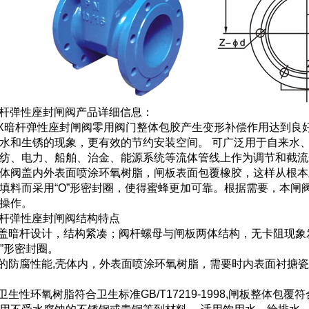
暗杆弹性座封闸阀产品详细信息：
暗杆弹性座封闸阀零用阀门整体包胶产生变形补偿作用达到良
水和生锈的现象，更有效的节约安装空间。 可广泛用于自来水
纺、电力、船舶、治金、能源系统等流体管线上作为调节和截流
体阀盖内外表面喷涂环氧树脂，闸板表面包覆橡胶，这样从根本
填料而采用“O”形密封圈，使得蜜蜂更加可靠。根据需要，本闸
操作。
暗杆弹性座封闸阀结构特点
阀盖暗杆设计，结构紧凑；阀杆螺母与闸板两体结构，无卡阻现
O”形密封圈。
秀的防腐性能,壳体内，外表面喷涂环氧树脂，需要时内表面衬搪
的卫生性环氧树脂符合卫生标准GB/T17219-1998,闸板整体