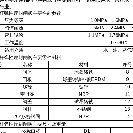
用不受水腐蚀的不锈钢或青铜等到材料。 适用饮用水、给排水
行业。
暗杆弹性座封闸阀主要性能参数
压力等级
1.0MPa
、
1.6MPa
、
阀体耐压
1.5MPa
、
2.4MPa
、
密封试验
1.1MPa
、
1.76MPa
、
工作温度
0
～
80
℃
适用介质
水、油、蒸气
暗杆弹性座封闸阀主要零件材料
号
名称
材料
序号
阀体
球墨铸铁
8
闸板
球墨铸铁外覆
EPDM
9
螺栓
镀锌
10
密封圈
NBR
11
阀盖
球墨铸铁
12
阀杆
不锈钢
13
“O”
形密封圈
NBR
14
暗杆弹性座封闸阀主要尺寸及重量
D1
公称口径