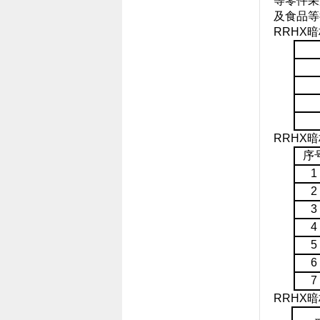
等零件采
及食品等
RRHX
RRHX
序
1
2
3
4
5
6
7
RRHX