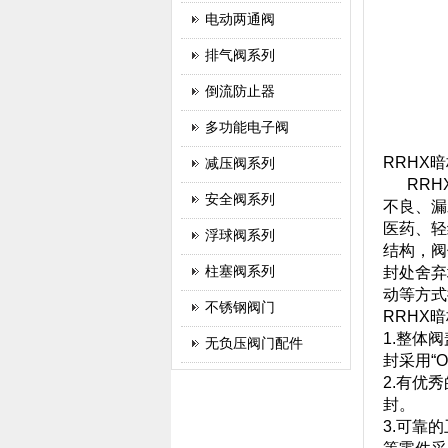
电动两通阀
排气阀系列
倒流防止器
多功能电子阀
RRHX
减压阀系列
RRHX
安全阀系列
不良、漏
医药、轻
浮球阀系列
结构，阀
柱塞阀系列
封处舍弃
动等方式
不锈钢阀门
RRHX
1.整体
无负压阀门配件
封采用“
2.有优
封。
3.可靠